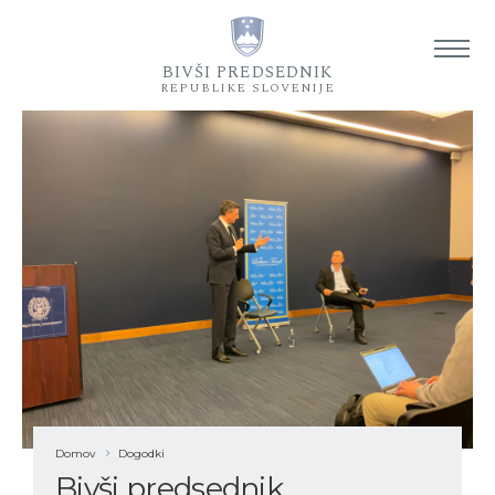
Od
BIVŠI PREDSEDNIK
REPUBLIKE SLOVENIJE
Domov
Dogodki
Bivši predsednik