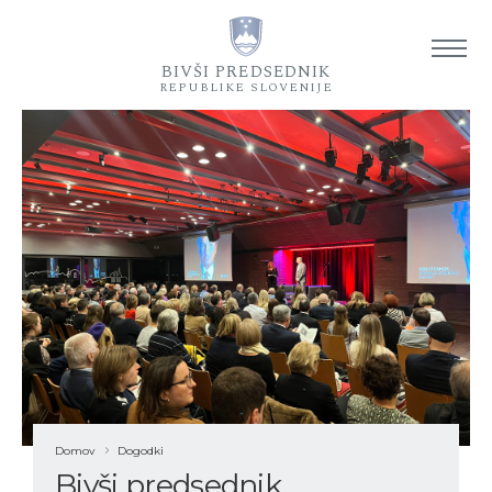
Od
BIVŠI PREDSEDNIK
REPUBLIKE SLOVENIJE
Domov
Dogodki
Bivši predsednik